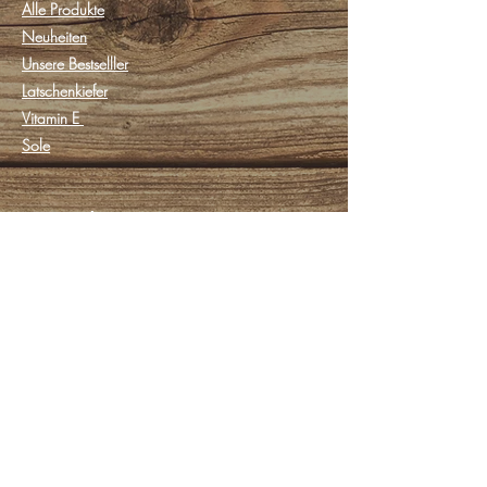
Alle Produkte
Neuheiten
Unsere Bestselller
Latschenkiefer
Vitamin E
Sole
Kontakt
Begapinol Dr. Schmidt GmbH
Gartenau 9 1/2
83471 Berchtesgaden, Deutschland
Montag - Donnerstag:
8.00 - 16.45
Uhr
Freitag:
8.00 - 12.45
Uhr
Samstag - Sonntag: geschlossen
Tel: 08652 / 949980