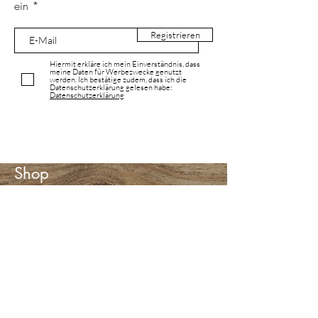
ein
Registrieren
Hiermit erkläre ich mein Einverständnis, dass
meine Daten für Werbezwecke genutzt
werden. Ich bestätige zudem, dass ich die
Datenschutzerklärung gelesen habe:
Datenschutzerklärung
Shop
Alle Produkte
Neuheiten
Unsere Bestselller
Latschenkiefer
Vitamin E
Sole